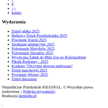
8
>>
koniec
Wydarzenia
Dzień jabłka 2025
Bajkowy Dzień Przedszkolaka 2025
Powitanie Jesieni 2025
Spotkanie adaptacyjne 2025
Pożegnanie Motylków 2025
Pożegnanie Skrzatów 2025
Wycieczka Żabek do Mini Zoo po Rościuszkiem
Piknik Rodzinny - 2025
Konkurs "Ojczyzna słowem malowana"
Dzień marchewki 2025
Powitanie Wiosny 2025
Dzień dinozaura
Niepubliczne Przedszkole KRASNAL. © Wszystkie prawa
zastrzeżone. |
Polityka prywatności
Realizacja
darmedia.pl