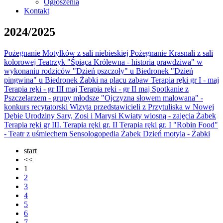
Ogłoszenia
Kontakt
2024/2025
Pożegnanie Motylków z sali niebieskiej
Pożegnanie Krasnali z sali
kolorowej
Teatrzyk "Śpiąca Królewna - historia prawdziwa" w
wykonaniu rodziców
"Dzień pszczoły" u Biedronek
"Dzień
pingwina" u Biedronek
Żabki na placu zabaw
Terapia ręki gr I - maj
Terapia ręki - gr III maj
Terapia ręki - gr II maj
Spotkanie z
Pszczelarzem - grupy młodsze
"Ojczyzna słowem malowana" -
konkurs recytatorski
Wizyta przedstawicieli z Przytuliska w Nowej
Dębie
Urodziny Sary, Zosi i Marysi
Kwiaty wiosną - zajęcia Żabek
Terapia ręki gr III.
Terapia ręki gr. II
Terapia ręki gr. I
"Robin Food"
- Teatr z uśmiechem
Sensologopedia Żabek
Dzień motyla - Żabki
start
<<
1
2
3
4
5
6
7