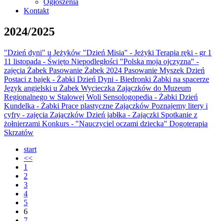
Ogłoszenia
Kontakt
2024/2025
"Dzień dyni" u Jeżyków
"Dzień Misia" - Jeżyki
Terapia ręki - gr 1
11 listopada - Święto Niepodległości
"Polska moja ojczyzna" -
zajęcia Żabek
Pasowanie Żabek 2024
Pasowanie Myszek
Dzień
Postaci z bajek - Żabki
Dzień Dyni - Biedronki
Żabki na spacerze
Język angielski u Żabek
Wycieczka Zajączków do Muzeum
Regionalnego w Stalowej Woli
Sensologopedia - Żabki
Dzień
Kundelka - Żabki
Prace plastyczne Zajączków
Poznajemy litery i
cyfry - zajęcia Zajączków
Dzień jabłka - Zajączki
Spotkanie z
żołnierzami
Konkurs - "Nauczyciel oczami dziecka"
Dogoterapia
Skrzatów
start
<<
1
2
3
4
5
6
7