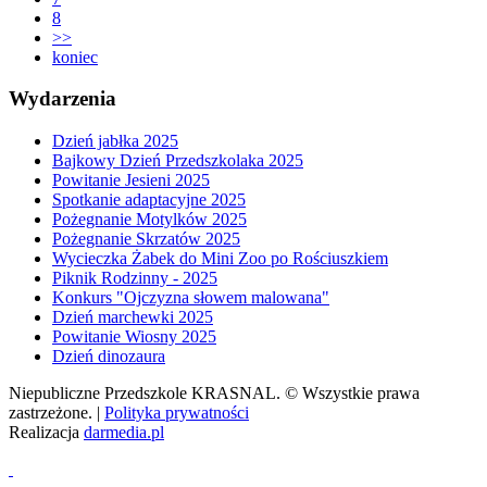
8
>>
koniec
Wydarzenia
Dzień jabłka 2025
Bajkowy Dzień Przedszkolaka 2025
Powitanie Jesieni 2025
Spotkanie adaptacyjne 2025
Pożegnanie Motylków 2025
Pożegnanie Skrzatów 2025
Wycieczka Żabek do Mini Zoo po Rościuszkiem
Piknik Rodzinny - 2025
Konkurs "Ojczyzna słowem malowana"
Dzień marchewki 2025
Powitanie Wiosny 2025
Dzień dinozaura
Niepubliczne Przedszkole KRASNAL. © Wszystkie prawa
zastrzeżone. |
Polityka prywatności
Realizacja
darmedia.pl