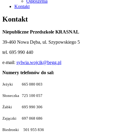
Ogłoszenia
Kontakt
Kontakt
Niepubliczne Przedszkole KRASNAL
39-460 Nowa Dęba, ul. Szypowskiego 5
tel. 695 990 440
e-mail:
sylwia.wojcik@begg.pl
Numery telefonów do sal:
Jeżyki 665 080 003
Słoneczka 725 100 057
Żabki 695 990 306
Zajączki 697 068 686
Biedronki 501 955 836