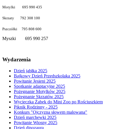
Motylki 695 990 435
Skrzaty 792 308 100
Pszczółki 795 808 600
Myszki 695 990 257
Wydarzenia
Dzień jabłka 2025
Bajkowy Dzień Przedszkolaka 2025
Powitanie Jesieni 2025
Spotkanie adaptacyjne 2025
Pożegnanie Motylków 2025
Pożegnanie Skrzatów 2025
Wycieczka Żabek do Mini Zoo po Rościuszkiem
Piknik Rodzinny - 2025
Konkurs "Ojczyzna słowem malowana"
Dzień marchewki 2025
Powitanie Wiosny 2025
Dzień dinozaura