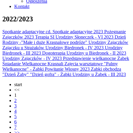
Ogłoszenia
Kontakt
2022/2023
Spotkanie adaptacyjne cd.
Spotkaie adaptacyjne 2023
Pożegnanie
Zajączków 2023
Terapia SI
Urodziny Słoneczek - VI 2023
Dzień
Rodziny -"Małe i duże Krasnalowe podróże"
Urodziny Zajączków
Zajączku u Strażaków
Urodziny Biedronek - IV 2023
Urodziny
Biedronek - III 2023
Dogoterapia
Urodziny u Biedronek - II 2023
Urodziny Zajączków - IV 2023
Przedstawienie wielkanocne Żabek
Śniadanie Wielkanocne Krasnali
Zajęcia warsztatowe "Palmy
Wielkanocne" - Żabki
Powitanie Wiosny 2023
Zabki obchodzą
"Dzień Żaby"
"Dzień gofra" - Żabki
Urodziny u Żabek - III 2023
start
<<
1
2
3
4
5
6
7
>>