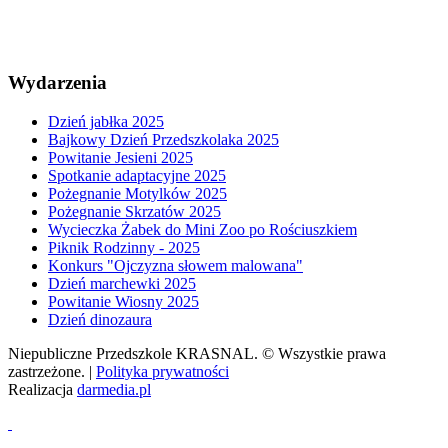
Wydarzenia
Dzień jabłka 2025
Bajkowy Dzień Przedszkolaka 2025
Powitanie Jesieni 2025
Spotkanie adaptacyjne 2025
Pożegnanie Motylków 2025
Pożegnanie Skrzatów 2025
Wycieczka Żabek do Mini Zoo po Rościuszkiem
Piknik Rodzinny - 2025
Konkurs "Ojczyzna słowem malowana"
Dzień marchewki 2025
Powitanie Wiosny 2025
Dzień dinozaura
Niepubliczne Przedszkole KRASNAL. © Wszystkie prawa
zastrzeżone. |
Polityka prywatności
Realizacja
darmedia.pl