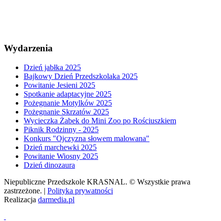
Wydarzenia
Dzień jabłka 2025
Bajkowy Dzień Przedszkolaka 2025
Powitanie Jesieni 2025
Spotkanie adaptacyjne 2025
Pożegnanie Motylków 2025
Pożegnanie Skrzatów 2025
Wycieczka Żabek do Mini Zoo po Rościuszkiem
Piknik Rodzinny - 2025
Konkurs "Ojczyzna słowem malowana"
Dzień marchewki 2025
Powitanie Wiosny 2025
Dzień dinozaura
Niepubliczne Przedszkole KRASNAL. © Wszystkie prawa
zastrzeżone. |
Polityka prywatności
Realizacja
darmedia.pl