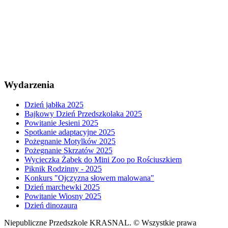
Wydarzenia
Dzień jabłka 2025
Bajkowy Dzień Przedszkolaka 2025
Powitanie Jesieni 2025
Spotkanie adaptacyjne 2025
Pożegnanie Motylków 2025
Pożegnanie Skrzatów 2025
Wycieczka Żabek do Mini Zoo po Rościuszkiem
Piknik Rodzinny - 2025
Konkurs "Ojczyzna słowem malowana"
Dzień marchewki 2025
Powitanie Wiosny 2025
Dzień dinozaura
Niepubliczne Przedszkole KRASNAL. © Wszystkie prawa