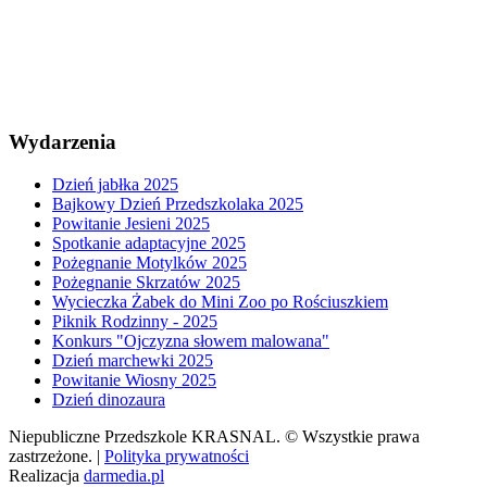
Wydarzenia
Dzień jabłka 2025
Bajkowy Dzień Przedszkolaka 2025
Powitanie Jesieni 2025
Spotkanie adaptacyjne 2025
Pożegnanie Motylków 2025
Pożegnanie Skrzatów 2025
Wycieczka Żabek do Mini Zoo po Rościuszkiem
Piknik Rodzinny - 2025
Konkurs "Ojczyzna słowem malowana"
Dzień marchewki 2025
Powitanie Wiosny 2025
Dzień dinozaura
Niepubliczne Przedszkole KRASNAL. © Wszystkie prawa
zastrzeżone. |
Polityka prywatności
Realizacja
darmedia.pl