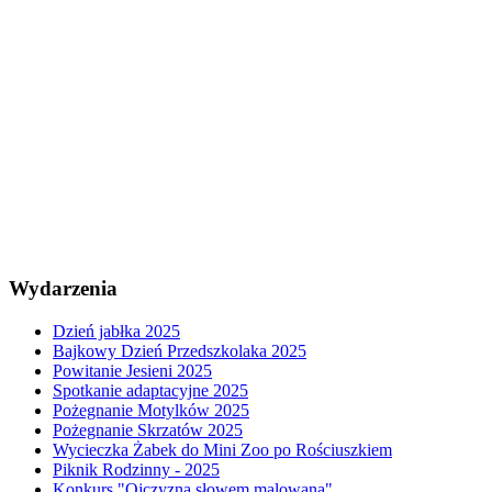
Wydarzenia
Dzień jabłka 2025
Bajkowy Dzień Przedszkolaka 2025
Powitanie Jesieni 2025
Spotkanie adaptacyjne 2025
Pożegnanie Motylków 2025
Pożegnanie Skrzatów 2025
Wycieczka Żabek do Mini Zoo po Rościuszkiem
Piknik Rodzinny - 2025
Konkurs "Ojczyzna słowem malowana"