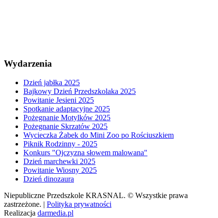
Wydarzenia
Dzień jabłka 2025
Bajkowy Dzień Przedszkolaka 2025
Powitanie Jesieni 2025
Spotkanie adaptacyjne 2025
Pożegnanie Motylków 2025
Pożegnanie Skrzatów 2025
Wycieczka Żabek do Mini Zoo po Rościuszkiem
Piknik Rodzinny - 2025
Konkurs "Ojczyzna słowem malowana"
Dzień marchewki 2025
Powitanie Wiosny 2025
Dzień dinozaura
Niepubliczne Przedszkole KRASNAL. © Wszystkie prawa
zastrzeżone. |
Polityka prywatności
Realizacja
darmedia.pl